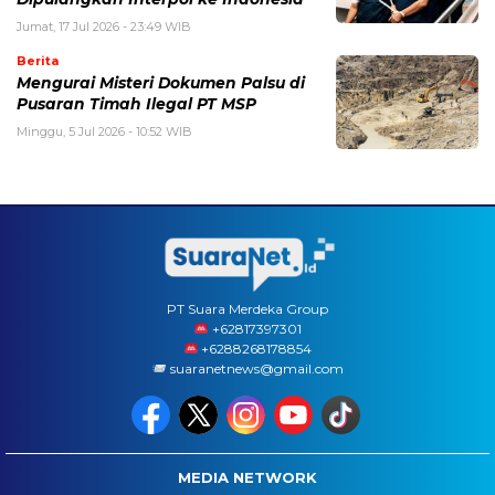
Jumat, 17 Jul 2026 - 23:49 WIB
Berita
Mengurai Misteri Dokumen Palsu di
Pusaran Timah Ilegal PT MSP
Minggu, 5 Jul 2026 - 10:52 WIB
PT Suara Merdeka Group
‪+62817397301
+6288268178854
suaranetnews@gmail.com
MEDIA NETWORK