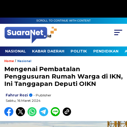
SCROLL TO CONTINUE WITH CONTENT
NASIONAL
KABAR DAERAH
POLITIK
PENDIDIKAN
/
Home
Nasional
Mengenai Pembatalan
Penggusuran Rumah Warga di IKN,
Ini Tanggapan Deputi OIKN
Fahrur Rozi
- Publisher
Sabtu, 16 Maret 2024