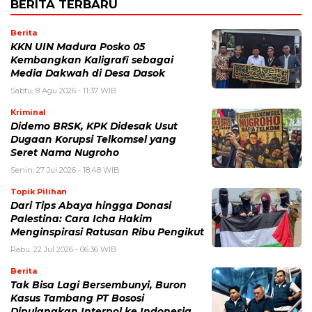
BERITA TERBARU
Berita
KKN UIN Madura Posko 05
Kembangkan Kaligrafi sebagai
Media Dakwah di Desa Dasok
Sabtu, 8 Agu 2026 - 11:37 WIB
Kriminal
Didemo BRSK, KPK Didesak Usut
Dugaan Korupsi Telkomsel yang
Seret Nama Nugroho
Senin, 27 Jul 2026 - 18:48 WIB
Topik Pilihan
Dari Tips Abaya hingga Donasi
Palestina: Cara Icha Hakim
Menginspirasi Ratusan Ribu Pengikut
Rabu, 22 Jul 2026 - 06:36 WIB
Berita
Tak Bisa Lagi Bersembunyi, Buron
Kasus Tambang PT Bososi
Dipulangkan Interpol ke Indonesia