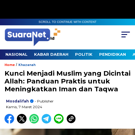
SCROLL TO CONTINUE WITH CONTENT
NASIONAL
KABAR DAERAH
POLITIK
PENDIDIKAN
/
Home
Khazanah
Kunci Menjadi Muslim yang Dicintai
Allah: Panduan Praktis untuk
Meningkatkan Iman dan Taqwa
Mosdalifah
- Publisher
Kamis, 7 Maret 2024