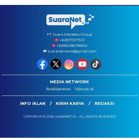
PT Suara Merdeka Group
‪+62817397301
+6288268178854
suaranetnews@gmail.com
MEDIA NETWORK
Analisanews
Yakusa.id
INFO IKLAN
KIRIM KARYA
REDAKSI
COPYRIGHT © 2026 SUARANET.ID - ALL RIGHTS RESERVED