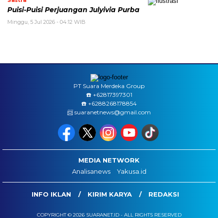
Sastra
Puisi-Puisi Perjuangan Julyivia Purba
Minggu, 5 Jul 2026 - 04:12 WIB
PT Suara Merdeka Group
☎️ ‪+62817397301
☎️ +6288268178854
📨 suaranetnews@gmail.com
MEDIA NETWORK
Analisanews
Yakusa.id
INFO IKLAN
KIRIM KARYA
REDAKSI
COPYRIGHT © 2026 SUARANET.ID - ALL RIGHTS RESERVED