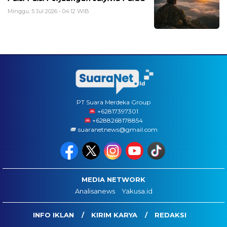
Minggu, 5 Jul 2026 - 04:12 WIB
PT Suara Merdeka Group
‪+62817397301
+6288268178854
suaranetnews@gmail.com
MEDIA NETWORK
Analisanews
Yakusa.id
INFO IKLAN
KIRIM KARYA
REDAKSI