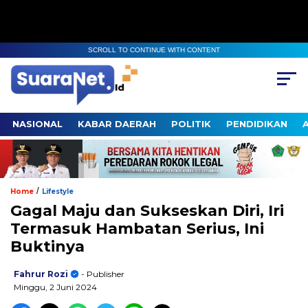
SCROLL TO CONTINUE WITH CONTENT
NASIONAL
KABAR DAERAH
POLITIK
PENDIDIKAN
/
Home
Lifestyle
Gagal Maju dan Sukseskan Diri, Iri
Termasuk Hambatan Serius, Ini
Buktinya
Fahrur Rozi
- Publisher
Minggu, 2 Juni 2024