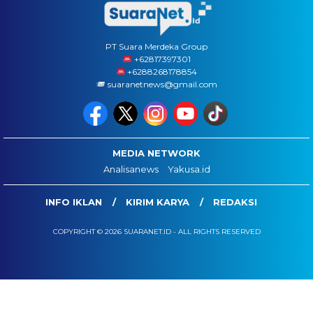
PT Suara Merdeka Group
‪+62817397301
+6288268178854
suaranetnews@gmail.com
MEDIA NETWORK
Analisanews
Yakusa.id
INFO IKLAN
KIRIM KARYA
REDAKSI
COPYRIGHT © 2026 SUARANET.ID - ALL RIGHTS RESERVED