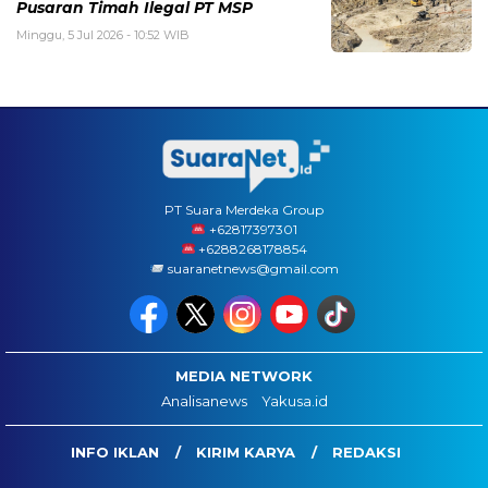
Pusaran Timah Ilegal PT MSP
Minggu, 5 Jul 2026 - 10:52 WIB
PT Suara Merdeka Group
‪+62817397301
+6288268178854
suaranetnews@gmail.com
MEDIA NETWORK
Analisanews
Yakusa.id
INFO IKLAN
KIRIM KARYA
REDAKSI