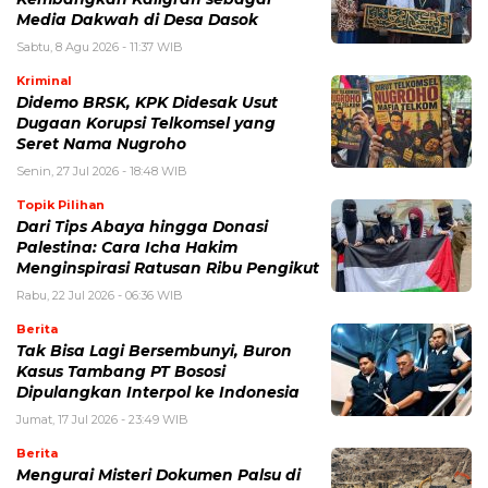
Media Dakwah di Desa Dasok
Sabtu, 8 Agu 2026 - 11:37 WIB
Kriminal
Didemo BRSK, KPK Didesak Usut
Dugaan Korupsi Telkomsel yang
Seret Nama Nugroho
Senin, 27 Jul 2026 - 18:48 WIB
Topik Pilihan
Dari Tips Abaya hingga Donasi
Palestina: Cara Icha Hakim
Menginspirasi Ratusan Ribu Pengikut
Rabu, 22 Jul 2026 - 06:36 WIB
Berita
Tak Bisa Lagi Bersembunyi, Buron
Kasus Tambang PT Bososi
Dipulangkan Interpol ke Indonesia
Jumat, 17 Jul 2026 - 23:49 WIB
Berita
Mengurai Misteri Dokumen Palsu di