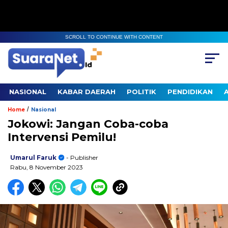
SCROLL TO CONTINUE WITH CONTENT
NASIONAL
KABAR DAERAH
POLITIK
PENDIDIKAN
/
Home
Nasional
Jokowi: Jangan Coba-coba
Intervensi Pemilu!
Umarul Faruk
- Publisher
Rabu, 8 November 2023