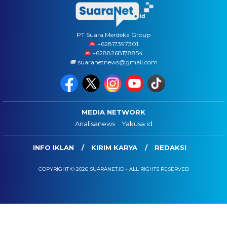
PT Suara Merdeka Group
‪+62817397301
+6288268178854
suaranetnews@gmail.com
MEDIA NETWORK
Analisanews
Yakusa.id
INFO IKLAN
KIRIM KARYA
REDAKSI
COPYRIGHT © 2026 SUARANET.ID - ALL RIGHTS RESERVED