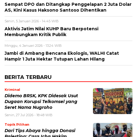
Sempat DPO dan Ditangkap Penggelapan 2 Juta Dolar
AS, Kini Kasus Haksono Santoso Dihentikan
Senin, 5 Januari 2026 - 14:45 WIB
Aktivis Jatim Nilai KUHP Baru Berpotensi
Membungkam Kritik Publik
Minggu, 4 Januari 2026 - 13:24 WIB
Jambi di Ambang Bencana Ekologis, WALHI Catat
Hampir 1 Juta Hektar Tutupan Lahan Hilang
BERITA TERBARU
Kriminal
Didemo BRSK, KPK Didesak Usut
Dugaan Korupsi Telkomsel yang
Seret Nama Nugroho
Senin, 27 Jul 2026 - 18:48 WIB
Topik Pilihan
Dari Tips Abaya hingga Donasi
Palestina: Cara Icha Hakim