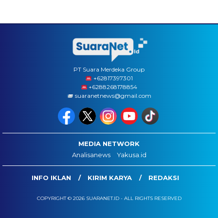
PT Suara Merdeka Group
‪+62817397301
+6288268178854
suaranetnews@gmail.com
MEDIA NETWORK
Analisanews
Yakusa.id
INFO IKLAN
KIRIM KARYA
REDAKSI
COPYRIGHT © 2026 SUARANET.ID - ALL RIGHTS RESERVED