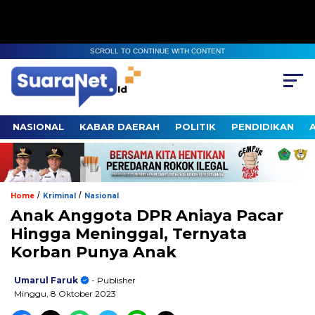
SCROLL TO CONTINUE WITH CONTENT
NASIONAL
KABAR DAERAH
POLITIK
PENDIDIKAN
/
/
Home
Kriminal
Nasional
Anak Anggota DPR Aniaya Pacar
Hingga Meninggal, Ternyata
Korban Punya Anak
Umarul Faruk
- Publisher
Minggu, 8 Oktober 2023