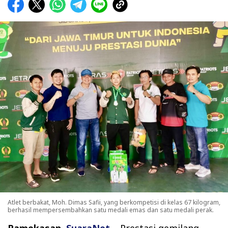
Atlet berbakat, Moh. Dimas Safii, yang berkompetisi di kelas 67 kilogram,
berhasil mempersembahkan satu medali emas dan satu medali perak.
Pamekasan,
SuaraNet
– Prestasi gemilang