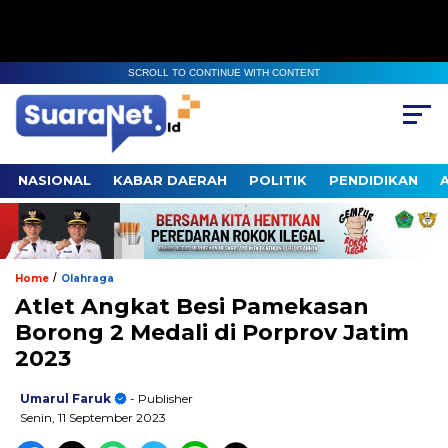
SCROLL TO CONTINUE WITH CONTENT
NASIONAL
KABAR DAERAH
POLITIK
PENDIDIKAN
/
Home
Olahraga
Atlet Angkat Besi Pamekasan
Borong 2 Medali di Porprov Jatim
2023
Umarul Faruk
- Publisher
Senin, 11 September 2023