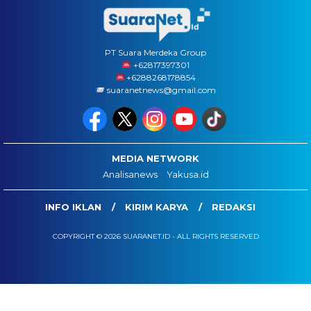
PT Suara Merdeka Group
‪+62817397301
+6288268178854
suaranetnews@gmail.com
MEDIA NETWORK
Analisanews
Yakusa.id
INFO IKLAN
KIRIM KARYA
REDAKSI
COPYRIGHT © 2026 SUARANET.ID - ALL RIGHTS RESERVED