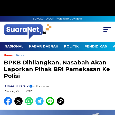
SCROLL TO CONTINUE WITH CONTENT
NASIONAL
KABAR DAERAH
POLITIK
PENDIDIKAN
/
Home
Berita
BPKB Dihilangkan, Nasabah Akan
Laporkan Pihak BRI Pamekasan Ke
Polisi
Umarul Faruk
- Publisher
Sabtu, 22 Juli 2023