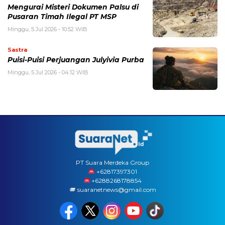
Mengurai Misteri Dokumen Palsu di
Pusaran Timah Ilegal PT MSP
Minggu, 5 Jul 2026 - 10:52 WIB
Sastra
Puisi-Puisi Perjuangan Julyivia Purba
Minggu, 5 Jul 2026 - 04:12 WIB
PT Suara Merdeka Group
‪+62817397301
+6288268178854
suaranetnews@gmail.com