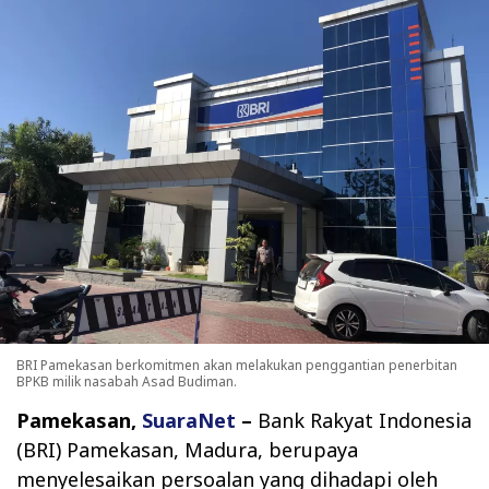
BRI Pamekasan berkomitmen akan melakukan penggantian penerbitan
BPKB milik nasabah Asad Budiman.
Pamekasan,
SuaraNet
–
Bank Rakyat Indonesia
(BRI) Pamekasan, Madura, berupaya
menyelesaikan persoalan yang dihadapi oleh