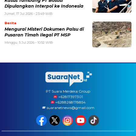
Kasus Tambang PT Bososi
Dipulangkan Interpol ke Indonesia
Jumat, 17 Jul 2026 - 23:49 WIB
Berita
Mengurai Misteri Dokumen Palsu di
Pusaran Timah Ilegal PT MSP
Minggu, 5 Jul 2026 - 10:52 WIB
PT Suara Merdeka Group
‪+62817397301
+6288268178854
suaranetnews@gmail.com