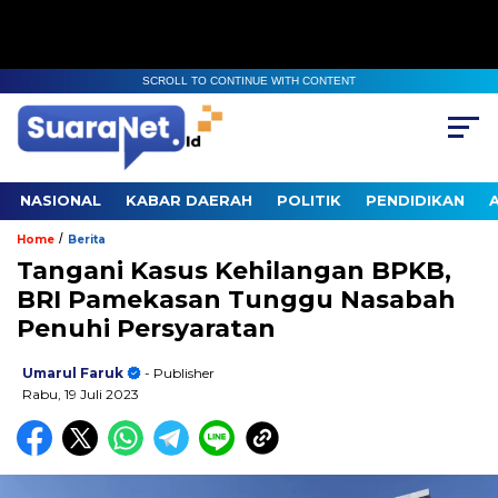
SCROLL TO CONTINUE WITH CONTENT
NASIONAL
KABAR DAERAH
POLITIK
PENDIDIKAN
/
Home
Berita
Tangani Kasus Kehilangan BPKB,
BRI Pamekasan Tunggu Nasabah
Penuhi Persyaratan
Umarul Faruk
- Publisher
Rabu, 19 Juli 2023