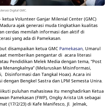
terasi Digital GMC.
– ketua Volunteer Ganjar Milenial Center (GMC)
Madura ajak generasi muda tingkatkan kualitas
gan cerdas memilah informasi dan aktif di
terasi yang ada di Pamekasan.
ebut disampaikan ketua GMC
Pamekasan
, Umarul
saat memberikan pengantar di
acara literasi
atau Pendidikan Melek Media dengan tema, “Post
ra Menangkalnya” (Meluruskan Misinformasi,
i,
Disinformasi dan Tangkal Hoax). Acara ini
si dengan Bengkel Sastra dan LPM Semesta Unira.
iikuti puluhan mahasiswa itu menghadirkan Ketua
wan Pamekasan (FWP), Ongky Arista UA
sebagai
at (17/2/23) di Kafe Manifesco, Jl.
Jelmak,