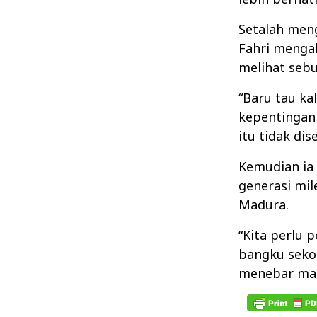
Setalah meng
Fahri menga
melihat sebu
“Baru tau ka
kepentingan
itu tidak dis
Kemudian ia
generasi mil
Madura.
“Kita perlu p
bangku sekol
menebar man