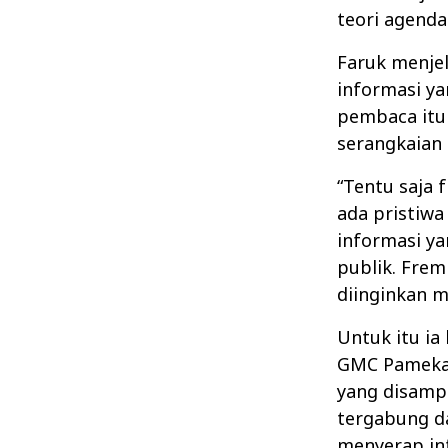
teori agenda 
Faruk menjel
informasi ya
pembaca itu
serangkaian 
“Tentu saja 
ada pristiwa
informasi y
publik. Fre
diinginkan m
Untuk itu ia
GMC Pamekas
yang disamp
tergabung d
menyerap inf