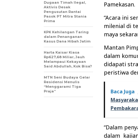
Dugaan Timah Ilegal,
Pamekasan.
Aktivis Desak
Pengusutan Rantai
“Acara ini s
Pasok PT Mitra Stania
Prima
milenial di 
KPK Kehilangan Taring
maya sekaran
dalam Penanganan
Kasus Dana Hibah Jatim
Mantan Pimp
Harta Kaisar Kiasa
dalam komuni
Rp627,68 Miliar, Jauh
Melampaui Kekayaan
didapati st
Said Abdullah, Kok Bisa?
peristiwa d
MTN Seni Budaya Gelar
Residensi Menulis
“Menggarami Tiga
Baca Juga
Praja”
Masyaraka
Pembakar
“Dalam penya
dalam
kajia