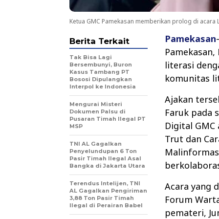
Ketua GMC Pamekasan memberikan prolog di acara Li
Pamekasan
Berita Terkait
Pamekasan, 
Tak Bisa Lagi
literasi den
Bersembunyi, Buron
Kasus Tambang PT
komunitas li
Bososi Dipulangkan
Interpol ke Indonesia
Ajakan ters
Mengurai Misteri
Faruk pada 
Dokumen Palsu di
Pusaran Timah Ilegal PT
Digital GMC 
MSP
Trut dan Ca
TNI AL Gagalkan
Malinformas
Penyelundupan 6 Ton
Pasir Timah Ilegal Asal
berkolabora
Bangka di Jakarta Utara
Terendus Intelijen, TNI
Acara yang d
AL Gagalkan Pengiriman
Forum Warta
3,88 Ton Pasir Timah
Ilegal di Perairan Babel
pemateri, Jum