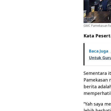
GMC Pamekasan foto
Kata Pesert
Baca Juga
Untuk Guru
Sementara it
Pamekasan m
berita adala
memperhatika
“Yah saya m
lebih berhat