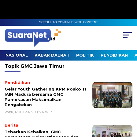
SCROLL TO CONTINUE WITH CONTENT
NASIONAL
KABAR DAERAH
POLITIK
PENDIDIKAN
Topik
GMC Jawa Timur
Pendidikan
Gelar Youth Gathering KPM Posko 11
IAIN Madura bersama GMC
Pamekasan Maksimalkan
Pengabdian
Rabu, 12 Juli 2023 - 08:24 WIB
Berita
Tebarkan Kebaikan, GMC