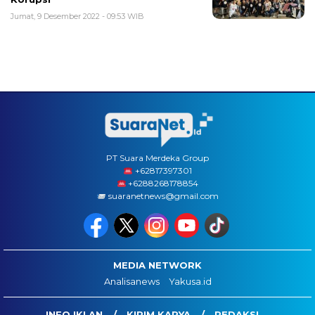
Jumat, 9 Desember 2022 - 09:53 WIB
PT Suara Merdeka Group
‪+62817397301
+6288268178854
suaranetnews@gmail.com
MEDIA NETWORK
Analisanews
Yakusa.id
INFO IKLAN
KIRIM KARYA
REDAKSI