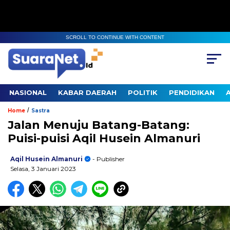
SCROLL TO CONTINUE WITH CONTENT
NASIONAL
KABAR DAERAH
POLITIK
PENDIDIKAN
/
Home
Sastra
Jalan Menuju Batang-Batang:
Puisi-puisi Aqil Husein Almanuri
Aqil Husein Almanuri
- Publisher
Selasa, 3 Januari 2023