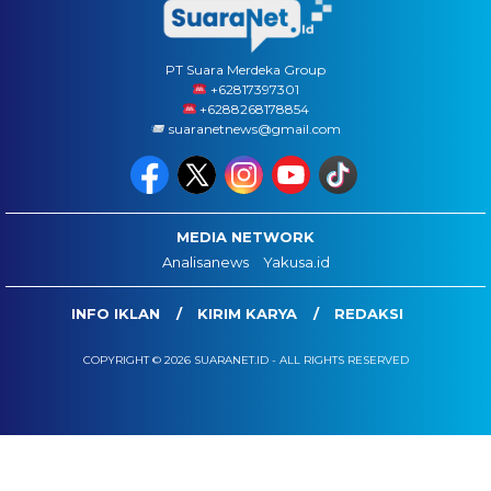
PT Suara Merdeka Group
‪+62817397301
+6288268178854
suaranetnews@gmail.com
MEDIA NETWORK
Analisanews
Yakusa.id
INFO IKLAN
KIRIM KARYA
REDAKSI
COPYRIGHT © 2026 SUARANET.ID - ALL RIGHTS RESERVED