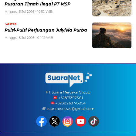
Pusaran Timah Ilegal PT MSP
Minggu, 5 Jul 2026 - 10:52 WIB
Sastra
Puisi-Puisi Perjuangan Julyivia Purba
Minggu, 5 Jul 2026 - 04:12 WIB
PT Suara Merdeka Group
‪+62817397301
+6288268178854
suaranetnews@gmail.com