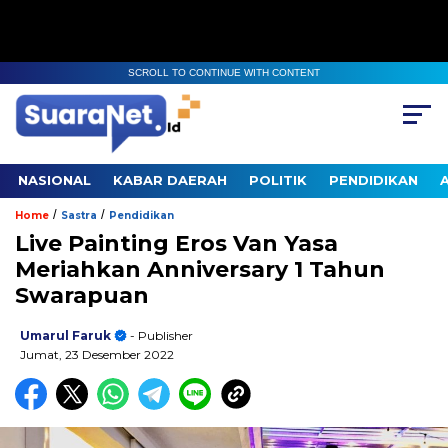
SCROLL TO CONTINUE WITH CONTENT
NASIONAL
KABAR DAERAH
POLITIK
PENDIDIKAN
/
/
Home
Sastra
Pendidikan
Live Painting Eros Van Yasa
Meriahkan Anniversary 1 Tahun
Swarapuan
Umarul Faruk
- Publisher
Jumat, 23 Desember 2022