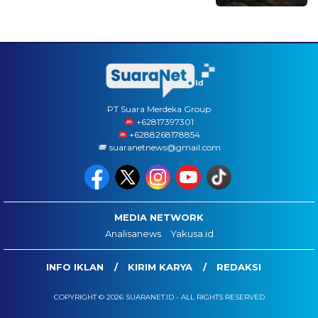
PT Suara Merdeka Group
‪+62817397301
+6288268178854
suaranetnews@gmail.com
MEDIA NETWORK
Analisanews
Yakusa.id
INFO IKLAN
KIRIM KARYA
REDAKSI
COPYRIGHT © 2026 SUARANET.ID - ALL RIGHTS RESERVED