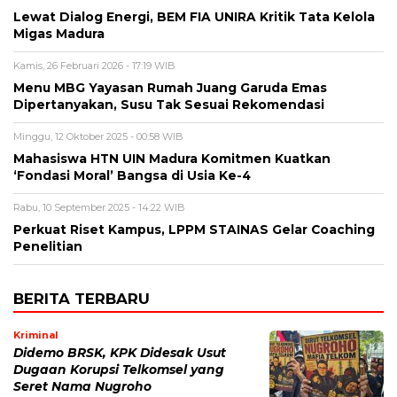
Lewat Dialog Energi, BEM FIA UNIRA Kritik Tata Kelola
Migas Madura
Kamis, 26 Februari 2026 - 17:19 WIB
Menu MBG Yayasan Rumah Juang Garuda Emas
Dipertanyakan, Susu Tak Sesuai Rekomendasi
Minggu, 12 Oktober 2025 - 00:58 WIB
Mahasiswa HTN UIN Madura Komitmen Kuatkan
‘Fondasi Moral’ Bangsa di Usia Ke-4
Rabu, 10 September 2025 - 14:22 WIB
Perkuat Riset Kampus, LPPM STAINAS Gelar Coaching
Penelitian
BERITA TERBARU
Kriminal
Didemo BRSK, KPK Didesak Usut
Dugaan Korupsi Telkomsel yang
Seret Nama Nugroho