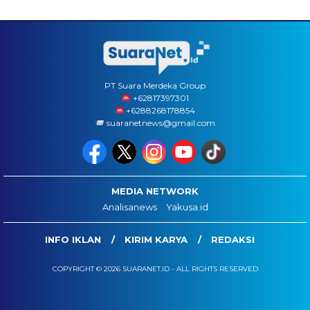
PT Suara Merdeka Group
‪+62817397301
+6288268178854
suaranetnews@gmail.com
MEDIA NETWORK
Analisanews
Yakusa.id
INFO IKLAN
KIRIM KARYA
REDAKSI
COPYRIGHT © 2026 SUARANET.ID - ALL RIGHTS RESERVED