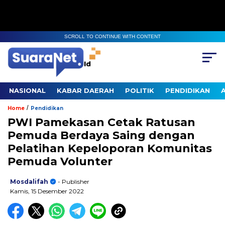
SCROLL TO CONTINUE WITH CONTENT
NASIONAL
KABAR DAERAH
POLITIK
PENDIDIKAN
/
Home
Pendidikan
PWI Pamekasan Cetak Ratusan
Pemuda Berdaya Saing dengan
Pelatihan Kepeloporan Komunitas
Pemuda Volunter
Mosdalifah
- Publisher
Kamis, 15 Desember 2022