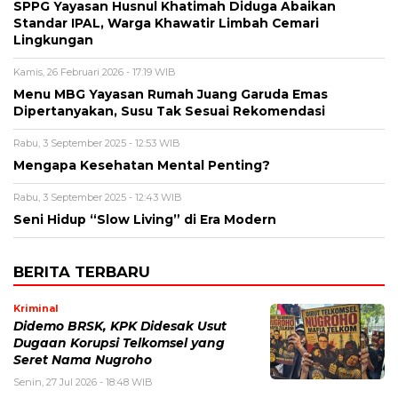
SPPG Yayasan Husnul Khatimah Diduga Abaikan
Standar IPAL, Warga Khawatir Limbah Cemari
Lingkungan
Kamis, 26 Februari 2026 - 17:19 WIB
Menu MBG Yayasan Rumah Juang Garuda Emas
Dipertanyakan, Susu Tak Sesuai Rekomendasi
Rabu, 3 September 2025 - 12:53 WIB
Mengapa Kesehatan Mental Penting?
Rabu, 3 September 2025 - 12:43 WIB
Seni Hidup “Slow Living” di Era Modern
BERITA TERBARU
Kriminal
Didemo BRSK, KPK Didesak Usut
Dugaan Korupsi Telkomsel yang
Seret Nama Nugroho
Senin, 27 Jul 2026 - 18:48 WIB