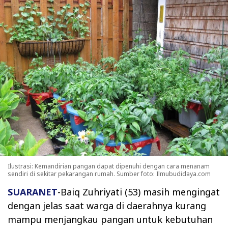
Ilustrasi: Kemandirian pangan dapat dipenuhi dengan cara menanam
sendiri di sekitar pekarangan rumah. Sumber foto: Ilmubudidaya.com
SUARANET
-Baiq Zuhriyati (53) masih mengingat
dengan jelas saat warga di daerahnya kurang
mampu menjangkau pangan untuk kebutuhan