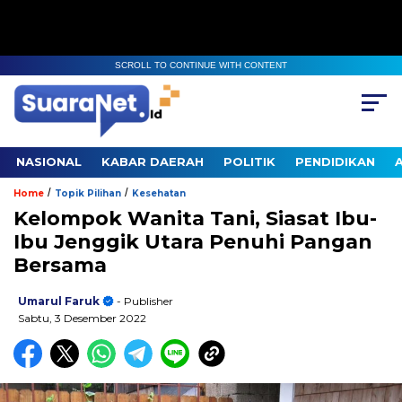
SCROLL TO CONTINUE WITH CONTENT
NASIONAL
KABAR DAERAH
POLITIK
PENDIDIKAN
/
/
Home
Topik Pilihan
Kesehatan
Kelompok Wanita Tani, Siasat Ibu-
Ibu Jenggik Utara Penuhi Pangan
Bersama
Umarul Faruk
- Publisher
Sabtu, 3 Desember 2022