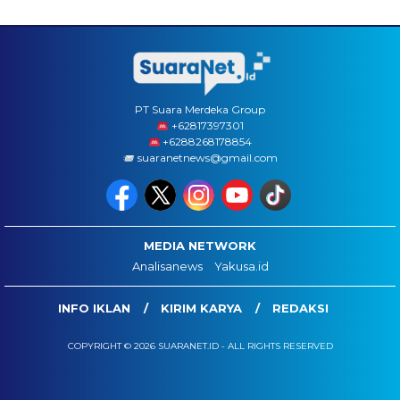
PT Suara Merdeka Group
‪+62817397301
+6288268178854
suaranetnews@gmail.com
MEDIA NETWORK
Analisanews
Yakusa.id
INFO IKLAN
KIRIM KARYA
REDAKSI
COPYRIGHT © 2026 SUARANET.ID - ALL RIGHTS RESERVED