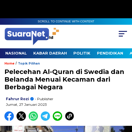
SCROLL TO CONTINUE WITH CONTENT
NASIONAL
KABAR DAERAH
POLITIK
PENDIDIKAN
/
Home
Topik Pilihan
Pelecehan Al-Quran di Swedia dan
Belanda Menuai Kecaman dari
Berbagai Negara
Fahrur Rozi
- Publisher
Jumat, 27 Januari 2023