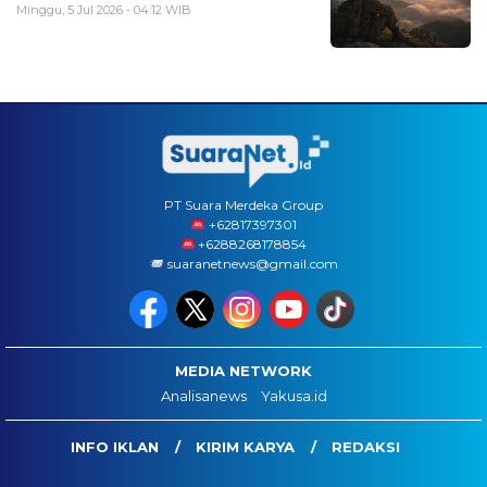
Minggu, 5 Jul 2026 - 04:12 WIB
PT Suara Merdeka Group
‪+62817397301
+6288268178854
suaranetnews@gmail.com
MEDIA NETWORK
Analisanews
Yakusa.id
INFO IKLAN
KIRIM KARYA
REDAKSI