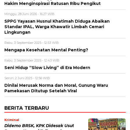
Hakim Menginspirasi Ratusan Ribu Pengikut
Minggu, 28 Juni 2026 - 16:27 WIB
SPPG Yayasan Husnul Khatimah Diduga Abaikan
Standar IPAL, Warga Khawatir Limbah Cemari
Lingkungan
Rabu, 3 September 2025 - 12:53 WIB
Mengapa Kesehatan Mental Penting?
Rabu, 3 September 2025 - 12:43 WIB
Seni Hidup “Slow Living” di Era Modern
Senin, 2 Juni 2025 - 12:56 WIB
Dinilai Merusak Norma dan Moral, Gunung Waru
Pamekasan Ditutup Setelah Viral
BERITA TERBARU
Kriminal
Didemo BRSK, KPK Didesak Usut