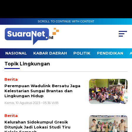
SCROLL TO CONTINUE WITH CONTENT
NASIONAL
KABAR DAERAH
POLITIK
PENDIDIKAN
Topik
Lingkungan
Berita
Perempuan Wadulink Bersatu Jaga
Kelestarian Sungai Brantas dan
Lingkungan Hidup
Kamis, 10 Agustus 2023 - 05:36 WIB
Berita
Kelurahan Sidokumpul Gresik
Ditunjuk Jadi Lokasi Studi Tiru