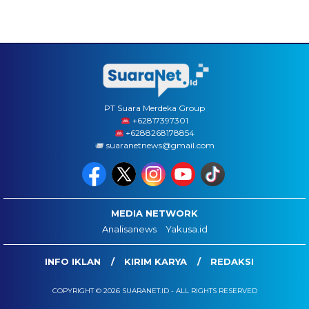
PT Suara Merdeka Group
‪+62817397301
+6288268178854
suaranetnews@gmail.com
MEDIA NETWORK
Analisanews
Yakusa.id
INFO IKLAN
KIRIM KARYA
REDAKSI
COPYRIGHT © 2026 SUARANET.ID - ALL RIGHTS RESERVED