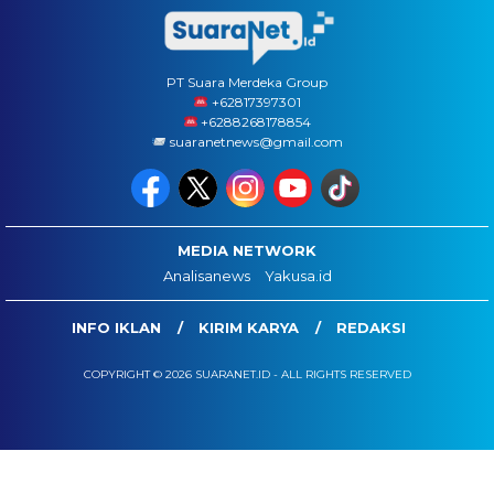
PT Suara Merdeka Group
‪+62817397301
+6288268178854
suaranetnews@gmail.com
MEDIA NETWORK
Analisanews
Yakusa.id
INFO IKLAN
KIRIM KARYA
REDAKSI
COPYRIGHT © 2026 SUARANET.ID - ALL RIGHTS RESERVED