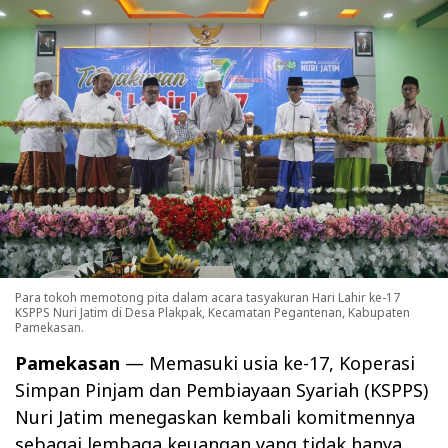
Para tokoh memotong pita dalam acara tasyakuran Hari Lahir ke-17
KSPPS Nuri Jatim di Desa Plakpak, Kecamatan Pegantenan, Kabupaten
Pamekasan.
Pamekasan
— Memasuki usia ke-17, Koperasi
Simpan Pinjam dan Pembiayaan Syariah (KSPPS)
Nuri Jatim menegaskan kembali komitmennya
sebagai lembaga keuangan yang tidak hanya