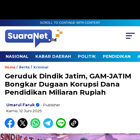
SCROLL TO CONTINUE WITH CONTENT
NASIONAL
KABAR DAERAH
POLITIK
PENDIDIKAN
/
/
Home
Berita
Kriminal
Geruduk Dindik Jatim, GAM-JATIM
Bongkar Dugaan Korupsi Dana
Pendidikan Miliaran Rupiah
Umarul Faruk
- Publisher
Kamis, 12 Juni 2025