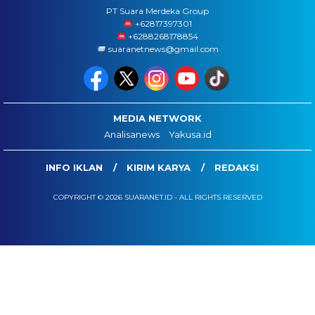
PT Suara Merdeka Group
‪+62817397301
+6288268178854
suaranetnews@gmail.com
MEDIA NETWORK
Analisanews
Yakusa.id
INFO IKLAN
KIRIM KARYA
REDAKSI
COPYRIGHT © 2026 SUARANET.ID - ALL RIGHTS RESERVED