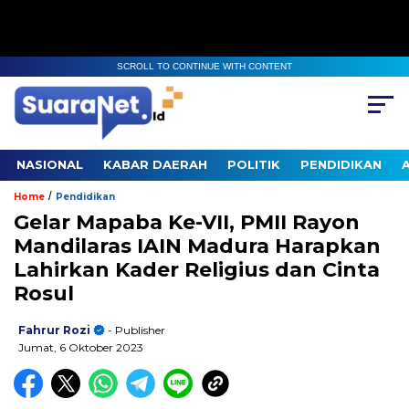
SCROLL TO CONTINUE WITH CONTENT
NASIONAL
KABAR DAERAH
POLITIK
PENDIDIKAN
/
Home
Pendidikan
Gelar Mapaba Ke-VII, PMII Rayon
Mandilaras IAIN Madura Harapkan
Lahirkan Kader Religius dan Cinta
Rosul
Fahrur Rozi
- Publisher
Jumat, 6 Oktober 2023