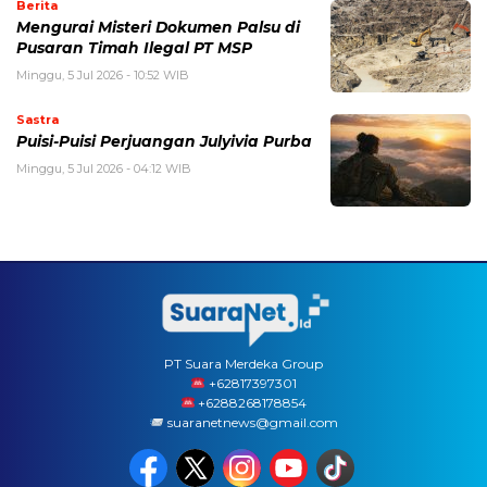
Berita
Mengurai Misteri Dokumen Palsu di
Pusaran Timah Ilegal PT MSP
Minggu, 5 Jul 2026 - 10:52 WIB
Sastra
Puisi-Puisi Perjuangan Julyivia Purba
Minggu, 5 Jul 2026 - 04:12 WIB
PT Suara Merdeka Group
‪+62817397301
+6288268178854
suaranetnews@gmail.com