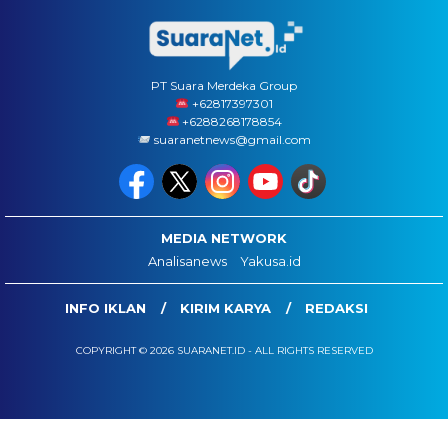
PT Suara Merdeka Group
‪+62817397301
+6288268178854
suaranetnews@gmail.com
MEDIA NETWORK
Analisanews
Yakusa.id
INFO IKLAN
KIRIM KARYA
REDAKSI
COPYRIGHT © 2026 SUARANET.ID - ALL RIGHTS RESERVED