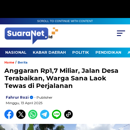
SCROLL TO CONTINUE WITH CONTENT
NASIONAL
KABAR DAERAH
POLITIK
PENDIDIKAN
/
Home
Berita
Anggaran Rp1,7 Miliar, Jalan Desa
Terabaikan, Warga Sana Laok
Tewas di Perjalanan
Fahrur Rozi
- Publisher
Minggu, 13 April 2025