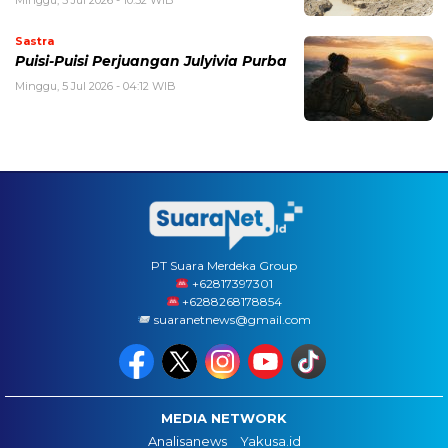
Minggu, 5 Jul 2026 - 10:52 WIB
Sastra
Puisi-Puisi Perjuangan Julyivia Purba
Minggu, 5 Jul 2026 - 04:12 WIB
PT Suara Merdeka Group
‪+62817397301
+6288268178854
suaranetnews@gmail.com
MEDIA NETWORK
Analisanews
Yakusa.id