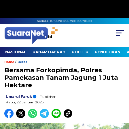
SCROLL TO CONTINUE WITH CONTENT
NASIONAL
KABAR DAERAH
POLITIK
PENDIDIKAN
/
Home
Berita
Bersama Forkopimda, Polres
Pamekasan Tanam Jagung 1 Juta
Hektare
Umarul Faruk
- Publisher
Rabu, 22 Januari 2025