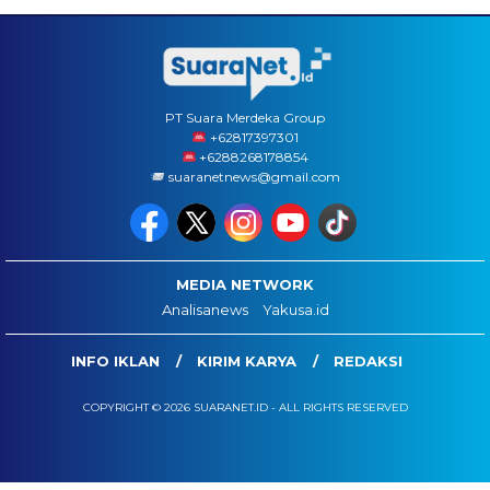
PT Suara Merdeka Group
‪+62817397301
+6288268178854
suaranetnews@gmail.com
MEDIA NETWORK
Analisanews
Yakusa.id
INFO IKLAN
KIRIM KARYA
REDAKSI
COPYRIGHT © 2026 SUARANET.ID - ALL RIGHTS RESERVED