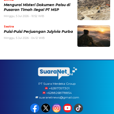
Mengurai Misteri Dokumen Palsu di
Pusaran Timah Ilegal PT MSP
Minggu, 5 Jul 2026 - 10:52 WIB
Sastra
Puisi-Puisi Perjuangan Julyivia Purba
Minggu, 5 Jul 2026 - 04:12 WIB
PT Suara Merdeka Group
‪+62817397301
+6288268178854
suaranetnews@gmail.com