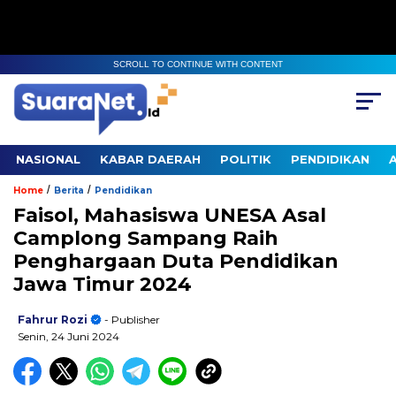
SCROLL TO CONTINUE WITH CONTENT
NASIONAL
KABAR DAERAH
POLITIK
PENDIDIKAN
/
/
Home
Berita
Pendidikan
Faisol, Mahasiswa UNESA Asal
Camplong Sampang Raih
Penghargaan Duta Pendidikan
Jawa Timur 2024
Fahrur Rozi
- Publisher
Senin, 24 Juni 2024