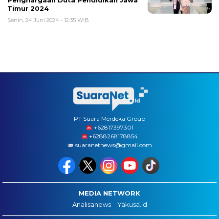
Penghargaan Duta Pendidikan Jawa
Timur 2024
Senin, 24 Juni 2024 - 12:35 WIB
PT Suara Merdeka Group
‪+62817397301
+6288268178854
suaranetnews@gmail.com
MEDIA NETWORK
Analisanews
Yakusa.id