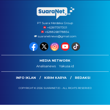
PT Suara Merdeka Group
‪+62817397301
+6288268178854
suaranetnews@gmail.com
MEDIA NETWORK
Analisanews
Yakusa.id
INFO IKLAN
KIRIM KARYA
REDAKSI
COPYRIGHT © 2026 SUARANET.ID - ALL RIGHTS RESERVED