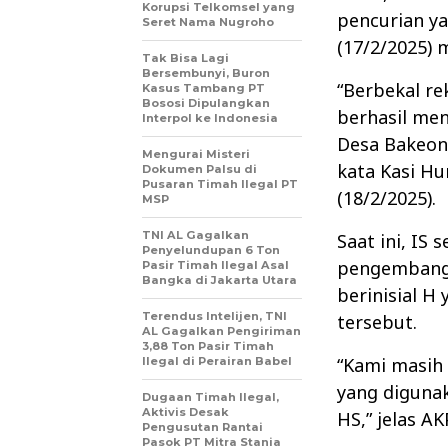
Korupsi Telkomsel yang
pencurian yan
Seret Nama Nugroho
(17/2/2025)
Tak Bisa Lagi
Bersembunyi, Buron
“Berbekal r
Kasus Tambang PT
Bososi Dipulangkan
berhasil men
Interpol ke Indonesia
Desa Bakeon
Mengurai Misteri
kata Kasi Hu
Dokumen Palsu di
Pusaran Timah Ilegal PT
(18/2/2025).
MSP
TNI AL Gagalkan
Saat ini, IS
Penyelundupan 6 Ton
pengembanga
Pasir Timah Ilegal Asal
Bangka di Jakarta Utara
berinisial H
Terendus Intelijen, TNI
tersebut.
AL Gagalkan Pengiriman
3,88 Ton Pasir Timah
“Kami masih
Ilegal di Perairan Babel
yang digunak
Dugaan Timah Ilegal,
Aktivis Desak
HS,” jelas AKP
Pengusutan Rantai
Pasok PT Mitra Stania