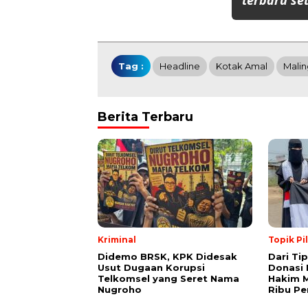
terbaru set
Tag :
Headline
Kotak Amal
Malin
Berita Terbaru
Kriminal
Topik Pi
Didemo BRSK, KPK Didesak
Dari Ti
Usut Dugaan Korupsi
Donasi 
Telkomsel yang Seret Nama
Hakim M
Nugroho
Ribu Pe