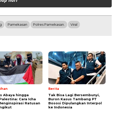
iap hari
g
Pamekasan
Polres Pamekasan.
Viral
lihan
Berita
ps Abaya hingga
Tak Bisa Lagi Bersembunyi,
Palestina: Cara Icha
Buron Kasus Tambang PT
enginspirasi Ratusan
Bososi Dipulangkan Interpol
ngikut
ke Indonesia