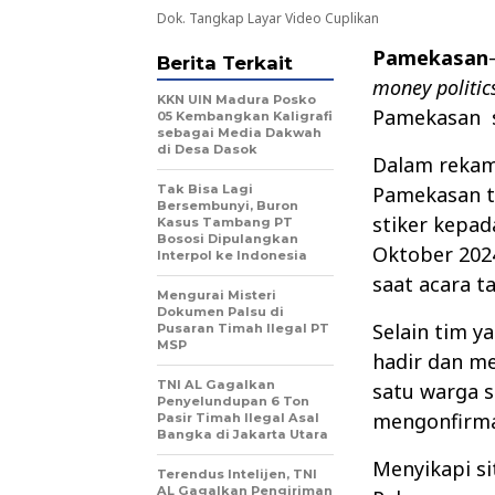
Dok. Tangkap Layar Video Cuplikan
Pamekasan
Berita Terkait
money politic
KKN UIN Madura Posko
Pamekasan
05 Kembangkan Kaligrafi
sebagai Media Dakwah
di Desa Dasok
Dalam rekam
Tak Bisa Lagi
Pamekasan t
Bersembunyi, Buron
stiker kepad
Kasus Tambang PT
Bososi Dipulangkan
Oktober 202
Interpol ke Indonesia
saat acara ta
Mengurai Misteri
Dokumen Palsu di
Selain tim y
Pusaran Timah Ilegal PT
MSP
hadir dan m
TNI AL Gagalkan
satu warga 
Penyelundupan 6 Ton
mengonfirmas
Pasir Timah Ilegal Asal
Bangka di Jakarta Utara
Menyikapi si
Terendus Intelijen, TNI
AL Gagalkan Pengiriman