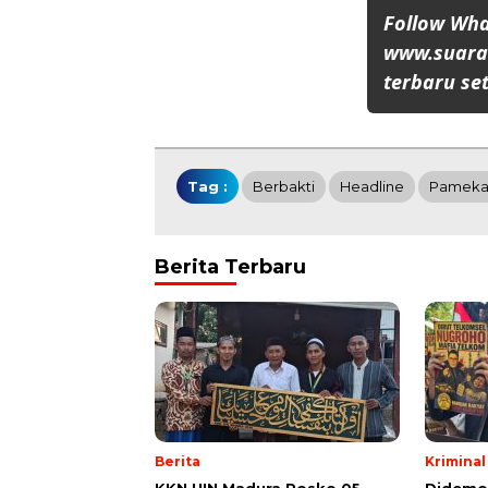
Follow Wh
www.suaran
terbaru set
Tag :
Berbakti
Headline
Pameka
Berita Terbaru
Berita
Kriminal
KKN UIN Madura Posko 05
Didemo