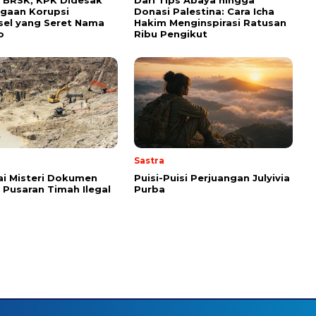
gaan Korupsi
Donasi Palestina: Cara Icha
el yang Seret Nama
Hakim Menginspirasi Ratusan
o
Ribu Pengikut
Sastra
i Misteri Dokumen
Puisi-Puisi Perjuangan Julyivia
i Pusaran Timah Ilegal
Purba