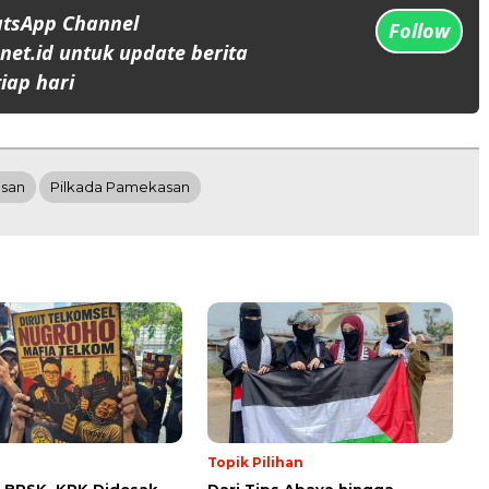
atsApp Channel
Follow
et.id untuk update berita
iap hari
san
Pilkada Pamekasan
Topik Pilihan
 BRSK, KPK Didesak
Dari Tips Abaya hingga