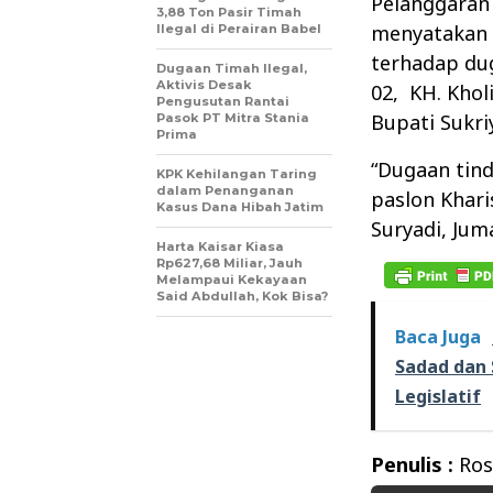
Pelanggaran
3,88 Ton Pasir Timah
menyatakan 
Ilegal di Perairan Babel
terhadap du
Dugaan Timah Ilegal,
Aktivis Desak
02,
KH. Khol
Pengusutan Rantai
Bupati Sukri
Pasok PT Mitra Stania
Prima
“Dugaan tind
KPK Kehilangan Taring
dalam Penanganan
paslon Khari
Kasus Dana Hibah Jatim
Suryadi, Juma
Harta Kaisar Kiasa
Rp627,68 Miliar, Jauh
Melampaui Kekayaan
Said Abdullah, Kok Bisa?
Baca Juga
Sadad dan 
Legislatif
Penulis :
Ros