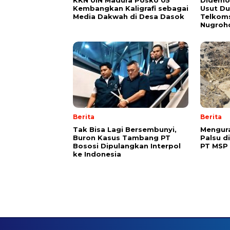
Kembangkan Kaligrafi sebagai
Usut Du
Media Dakwah di Desa Dasok
Telkoms
Nugroh
Berita
Berita
Tak Bisa Lagi Bersembunyi,
Mengura
Buron Kasus Tambang PT
Palsu d
Bososi Dipulangkan Interpol
PT MSP
ke Indonesia