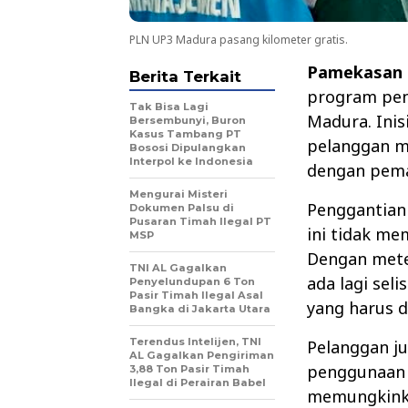
PLN UP3 Madura pasang kilometer gratis.
Pamekasan
Berita Terkait
program peng
Tak Bisa Lagi
Madura. Inis
Bersembunyi, Buron
Kasus Tambang PT
pelanggan me
Bososi Dipulangkan
Interpol ke Indonesia
dengan pema
Mengurai Misteri
Penggantian
Dokumen Palsu di
Pusaran Timah Ilegal PT
ini tidak m
MSP
Dengan meter
TNI AL Gagalkan
ada lagi sel
Penyelundupan 6 Ton
Pasir Timah Ilegal Asal
yang harus d
Bangka di Jakarta Utara
Terendus Intelijen, TNI
Pelanggan j
AL Gagalkan Pengiriman
penggunaan l
3,88 Ton Pasir Timah
Ilegal di Perairan Babel
memungkink