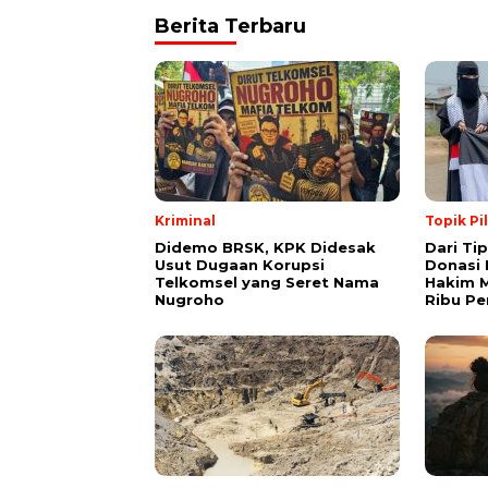
Berita Terbaru
Kriminal
Topik Pi
Didemo BRSK, KPK Didesak
Dari Ti
Usut Dugaan Korupsi
Donasi 
Telkomsel yang Seret Nama
Hakim M
Nugroho
Ribu Pe