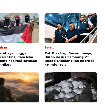
lihan
Berita
ps Abaya hingga
Tak Bisa Lagi Bersembunyi,
Palestina: Cara Icha
Buron Kasus Tambang PT
enginspirasi Ratusan
Bososi Dipulangkan Interpol
ngikut
ke Indonesia