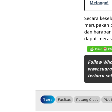
Melongo!
Secara kesel
merupakan b
dan harapan
dapat merasa
Follow Wh
www.suaran
terbaru set
Tag :
Fasilitas
Pasang Gratis
PLN 