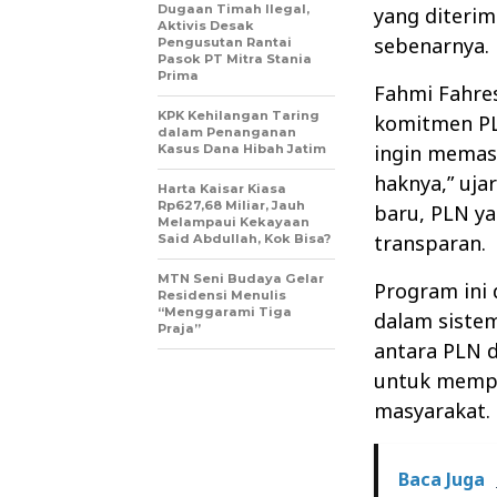
Dugaan Timah Ilegal,
yang diteri
Aktivis Desak
sebenarnya.
Pengusutan Rantai
Pasok PT Mitra Stania
Prima
Fahmi Fahre
KPK Kehilangan Taring
komitmen PL
dalam Penanganan
ingin memas
Kasus Dana Hibah Jatim
haknya,” uj
Harta Kaisar Kiasa
Rp627,68 Miliar, Jauh
baru, PLN ya
Melampaui Kekayaan
transparan.
Said Abdullah, Kok Bisa?
MTN Seni Budaya Gelar
Program ini 
Residensi Menulis
“Menggarami Tiga
dalam siste
Praja”
antara PLN d
untuk mempe
masyarakat.
Baca Juga