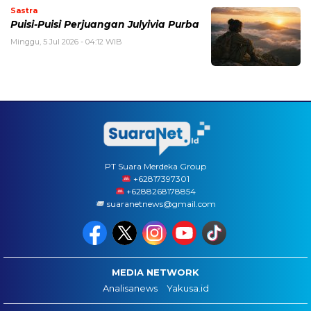
Sastra
Puisi-Puisi Perjuangan Julyivia Purba
Minggu, 5 Jul 2026 - 04:12 WIB
PT Suara Merdeka Group
‪+62817397301
+6288268178854
suaranetnews@gmail.com
MEDIA NETWORK
Analisanews
Yakusa.id