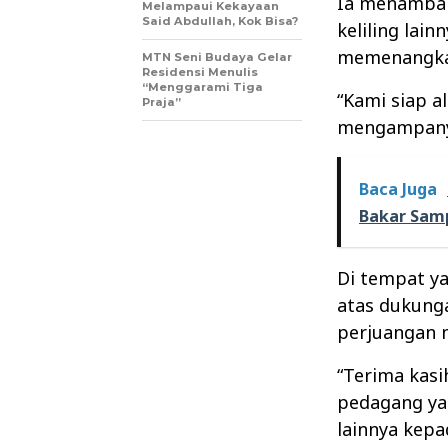
Ia menambah
Melampaui Kekayaan
Said Abdullah, Kok Bisa?
keliling lai
memenangkan
MTN Seni Budaya Gelar
Residensi Menulis
“Menggarami Tiga
“Kami siap a
Praja”
mengampanye
Baca Juga
Bakar Sam
Di tempat y
atas dukunga
perjuangan 
“Terima kas
pedagang yan
lainnya kep