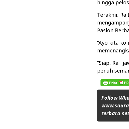
hingga peloso
Terakhir, Ra
mengampany
Paslon Berba
“Ayo kita k
memenangkan
“Siap, Ra!” 
penuh seman
Follow Wh
www.suaran
terbaru set