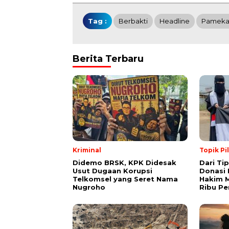
Tag :
Berbakti
Headline
Pameka
Berita Terbaru
Kriminal
Topik Pi
Didemo BRSK, KPK Didesak
Dari Ti
Usut Dugaan Korupsi
Donasi 
Telkomsel yang Seret Nama
Hakim M
Nugroho
Ribu Pe