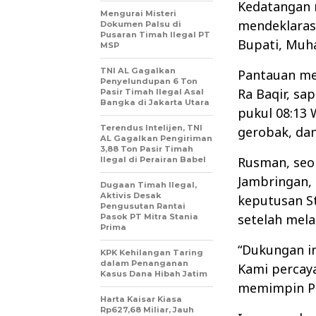
Kedatangan 
Mengurai Misteri
mendeklaras
Dokumen Palsu di
Pusaran Timah Ilegal PT
Bupati, Muha
MSP
TNI AL Gagalkan
Pantauan med
Penyelundupan 6 Ton
Ra Baqir, sa
Pasir Timah Ilegal Asal
Bangka di Jakarta Utara
pukul 08:13
Terendus Intelijen, TNI
gerobak, da
AL Gagalkan Pengiriman
3,88 Ton Pasir Timah
Rusman, seor
Ilegal di Perairan Babel
Jambringan,
Dugaan Timah Ilegal,
Aktivis Desak
keputusan S
Pengusutan Rantai
setelah mela
Pasok PT Mitra Stania
Prima
“Dukungan in
KPK Kehilangan Taring
dalam Penanganan
Kami percaya
Kasus Dana Hibah Jatim
memimpin Pa
Harta Kaisar Kiasa
Rp627,68 Miliar, Jauh