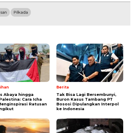
san
Pilkada
lihan
Berita
ps Abaya hingga
Tak Bisa Lagi Bersembunyi,
Palestina: Cara Icha
Buron Kasus Tambang PT
enginspirasi Ratusan
Bososi Dipulangkan Interpol
ngikut
ke Indonesia