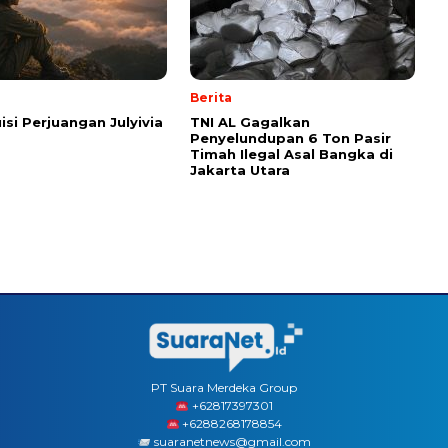
Berita
isi Perjuangan Julyivia
TNI AL Gagalkan
Penyelundupan 6 Ton Pasir
Timah Ilegal Asal Bangka di
Jakarta Utara
PT Suara Merdeka Group
‪+62817397301
+6288268178854
suaranetnews@gmail.com