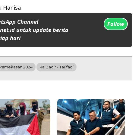
 Hanisa
atsApp Channel
Follow
et.id untuk update berita
iap hari
 Pamekasan 2024
Ra Baqir - Taufadi