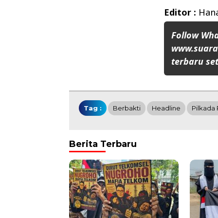
Editor :
Hana
Follow Wh
www.suaran
terbaru set
Tag :
Berbakti
Headline
Pilkada
Berita Terbaru