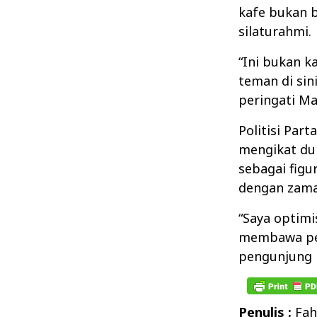
kafe bukan 
silaturahmi.
“Ini bukan 
teman di sin
peringati Ma
Politisi Par
mengikat duk
sebagai fig
dengan zama
“Saya optimi
membawa per
pengunjung 
Penulis :
Fah