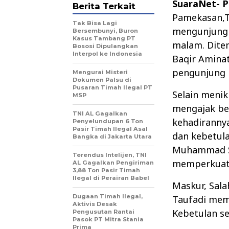
SuaraNet- 
Berita Terkait
Pamekasan,T
Tak Bisa Lagi
mengunjungi 
Bersembunyi, Buron
Kasus Tambang PT
malam. Dite
Bososi Dipulangkan
Interpol ke Indonesia
Baqir Aminat
pengunjung 
Mengurai Misteri
Dokumen Palsu di
Pusaran Timah Ilegal PT
Selain menik
MSP
mengajak be
TNI AL Gagalkan
kehadiranny
Penyelundupan 6 Ton
Pasir Timah Ilegal Asal
dan kebetula
Bangka di Jakarta Utara
Muhammad SA
Terendus Intelijen, TNI
memperkuat 
AL Gagalkan Pengiriman
3,88 Ton Pasir Timah
Ilegal di Perairan Babel
Maskur, Sala
Dugaan Timah Ilegal,
Taufadi mem
Aktivis Desak
Kebetulan se
Pengusutan Rantai
Pasok PT Mitra Stania
Prima