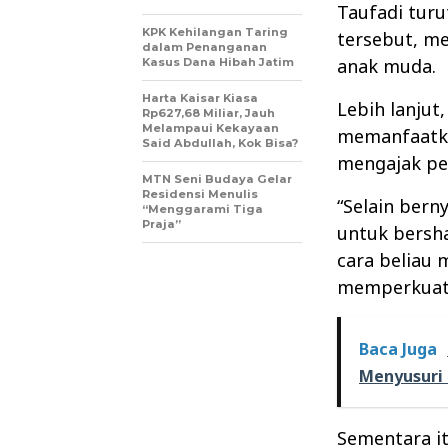
Taufadi turu
KPK Kehilangan Taring
tersebut, m
dalam Penanganan
anak muda.
Kasus Dana Hibah Jatim
Harta Kaisar Kiasa
Lebih lanjut,
Rp627,68 Miliar, Jauh
Melampaui Kekayaan
memanfaatk
Said Abdullah, Kok Bisa?
mengajak pe
MTN Seni Budaya Gelar
Residensi Menulis
“Selain bern
“Menggarami Tiga
Praja”
untuk bersh
cara beliau 
memperkuat 
Baca Juga
Menyusuri
Sementara i