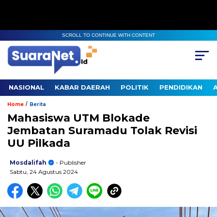
SCROLL TO CONTINUE WITH CONTENT
NASIONAL
KABAR DAERAH
POLITIK
PENDIDIKAN
/
Home
Berita
Mahasiswa UTM Blokade
Jembatan Suramadu Tolak Revisi
UU Pilkada
Mosdalifah
- Publisher
Sabtu, 24 Agustus 2024