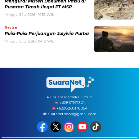
Mengurai Misteri Dokumen Palsu di
Pusaran Timah Ilegal PT MSP
Minggu, 5 Jul 2026 - 10:52 WIB
Sastra
Puisi-Puisi Perjuangan Julyivia Purba
Minggu, 5 Jul 2026 - 04:12 WIB
PT Suara Merdeka Group
‪+62817397301
+6288268178854
suaranetnews@gmail.com