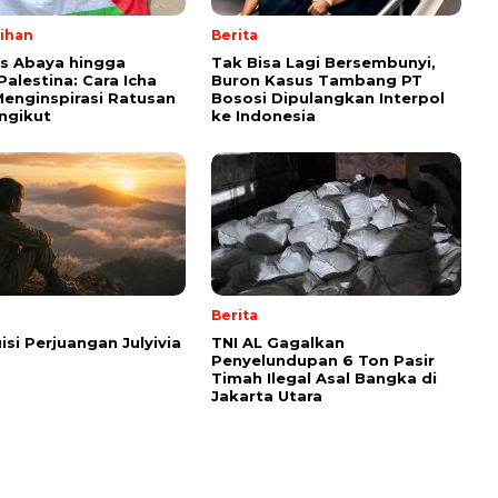
lihan
Berita
ps Abaya hingga
Tak Bisa Lagi Bersembunyi,
Palestina: Cara Icha
Buron Kasus Tambang PT
enginspirasi Ratusan
Bososi Dipulangkan Interpol
ngikut
ke Indonesia
Berita
isi Perjuangan Julyivia
TNI AL Gagalkan
Penyelundupan 6 Ton Pasir
Timah Ilegal Asal Bangka di
Jakarta Utara