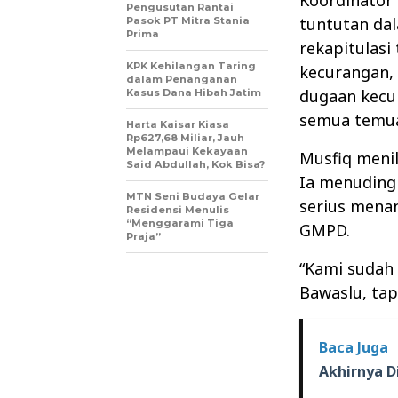
Pengusutan Rantai
tuntutan dal
Pasok PT Mitra Stania
Prima
rekapitulasi
KPK Kehilangan Taring
kecurangan,
dalam Penanganan
dugaan kecu
Kasus Dana Hibah Jatim
semua temua
Harta Kaisar Kiasa
Rp627,68 Miliar, Jauh
Melampaui Kekayaan
Musfiq menil
Said Abdullah, Kok Bisa?
Ia menuding
MTN Seni Budaya Gelar
serius menan
Residensi Menulis
“Menggarami Tiga
GMPD.
Praja”
“Kami sudah
Bawaslu, tap
Baca Juga
Akhirnya D