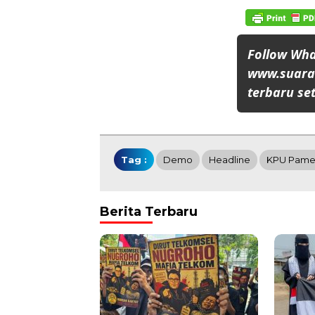
Follow Wh
www.suaran
terbaru set
Tag :
Demo
Headline
KPU Pame
Berita Terbaru