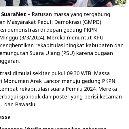
 SuaraNet
– Ratusan massa yang tergabung
an Masyarakat Peduli Demokrasi (GMPD)
ksi demonstrasi di depan gedung PKPN
Minggu (3/3/2024). Mereka menuntut KPU
enghentikan rekapitulasi tingkat kabupaten dan
emungutan Suara Ulang (PSU) karena dugaan
nggaran.
rasi dimulai sekitar pukul 09.30 WIB. Massa
ri Monumen Arek Lancor menuju gedung PKPN
empat rekapitulasi suara Pemilu 2024. Mereka
bagai spanduk dan poster yang berisi kecaman
U dan Bawaslu.
assa
 lapangan Musfiq menyampaikan beberapa