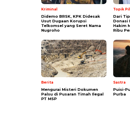
Kriminal
Topik Pi
Didemo BRSK, KPK Didesak
Dari Ti
Usut Dugaan Korupsi
Donasi 
Telkomsel yang Seret Nama
Hakim M
Nugroho
Ribu Pe
Berita
Sastra
Mengurai Misteri Dokumen
Puisi-Pu
Palsu di Pusaran Timah Ilegal
Purba
PT MSP