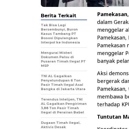
Pamekasan,
Berita Terkait
dalam Gerak
Tak Bisa Lagi
menggelar a
Bersembunyi, Buron
Kasus Tambang PT
Pamekasan, 
Bososi Dipulangkan
Interpol ke Indonesia
Pamekasan m
menggelar P
Mengurai Misteri
Dokumen Palsu di
banyak pela
Pusaran Timah Ilegal PT
MSP
Aksi demonst
TNI AL Gagalkan
bergerak da
Penyelundupan 6 Ton
Pasir Timah Ilegal Asal
Pamekasan, t
Bangka di Jakarta Utara
membawa ber
Terendus Intelijen, TNI
terhadap KP
AL Gagalkan Pengiriman
3,88 Ton Pasir Timah
Ilegal di Perairan Babel
Tuntutan M
Dugaan Timah Ilegal,
Aktivis Desak
Koordinator