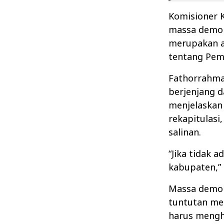
Komisioner 
massa demon
merupakan 
tentang Pem
Fathorrahma
berjenjang d
menjelaskan
rekapitulasi
salinan.
“Jika tidak 
kabupaten,”
Massa demon
tuntutan me
harus mengh