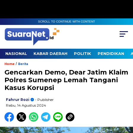
SCROLL TO CONTINUE WITH CONTENT
NASIONAL
KABAR DAERAH
POLITIK
PENDIDIKAN
/
Home
Berita
Gencarkan Demo, Dear Jatim Klaim
Polres Sumenep Lemah Tangani
Kasus Korupsi
Fahrur Rozi
- Publisher
Rabu, 14 Agustus 2024