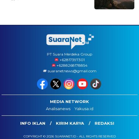
PT Suara Merdeka Group
‪+62817397301
+6288268178854
suaranetnews@gmail.com
MEDIA NETWORK
Analisanews
Yakusa.id
INFO IKLAN
KIRIM KARYA
REDAKSI
COPYRIGHT © 2026 SUARANET.ID - ALL RIGHTS RESERVED