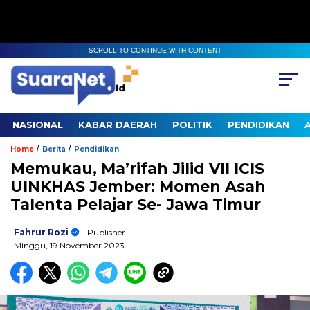
SCROLL TO CONTINUE WITH CONTENT
NASIONAL
KABAR DAERAH
POLITIK
PENDIDIKAN
/
/
Home
Berita
Pendidikan
Memukau, Ma’rifah Jilid VII ICIS
UINKHAS Jember: Momen Asah
Talenta Pelajar Se- Jawa Timur
Fahrur Rozi
- Publisher
Minggu, 19 November 2023