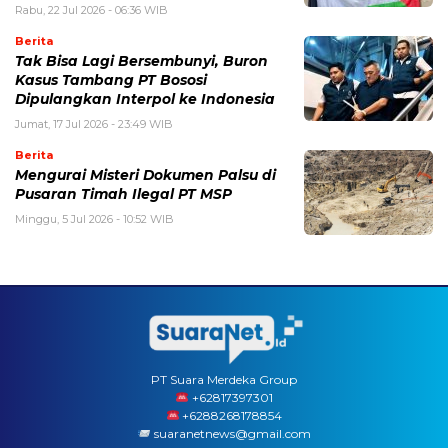
Rabu, 22 Jul 2026 - 06:36 WIB
Berita
Tak Bisa Lagi Bersembunyi, Buron
Kasus Tambang PT Bososi
Dipulangkan Interpol ke Indonesia
Jumat, 17 Jul 2026 - 23:49 WIB
Berita
Mengurai Misteri Dokumen Palsu di
Pusaran Timah Ilegal PT MSP
Minggu, 5 Jul 2026 - 10:52 WIB
PT Suara Merdeka Group
‪+62817397301
+6288268178854
suaranetnews@gmail.com