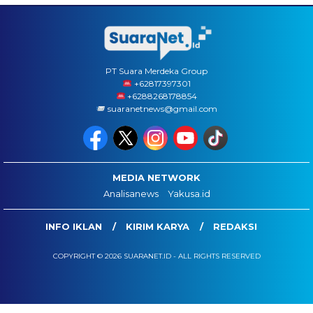
PT Suara Merdeka Group
‪+62817397301
+6288268178854
suaranetnews@gmail.com
MEDIA NETWORK
Analisanews
Yakusa.id
INFO IKLAN
KIRIM KARYA
REDAKSI
COPYRIGHT © 2026 SUARANET.ID - ALL RIGHTS RESERVED