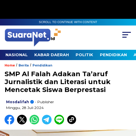
SCROLL TO CONTINUE WITH CONTENT
NASIONAL
KABAR DAERAH
POLITIK
PENDIDIKAN
/
/
Home
Berita
Pendidikan
SMP Al Falah Adakan Ta’aruf
Jurnalistik dan Literasi untuk
Mencetak Siswa Berprestasi
Mosdalifah
- Publisher
Minggu, 28 Juli 2024