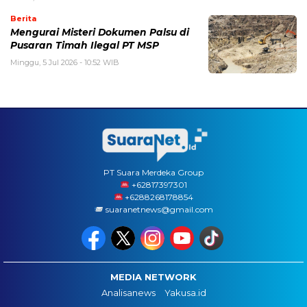
Berita
Mengurai Misteri Dokumen Palsu di
Pusaran Timah Ilegal PT MSP
Minggu, 5 Jul 2026 - 10:52 WIB
PT Suara Merdeka Group
‪+62817397301
+6288268178854
suaranetnews@gmail.com
MEDIA NETWORK
Analisanews
Yakusa.id