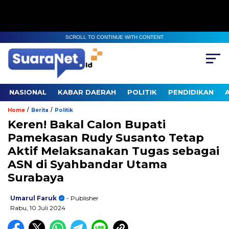
SCROLL TO CONTINUE WITH CONTENT
NASIONAL
KABAR DAERAH
POLITIK
PENDIDIKAN
/
/
Home
Berita
Politik
Keren! Bakal Calon Bupati
Pamekasan Rudy Susanto Tetap
Aktif Melaksanakan Tugas sebagai
ASN di Syahbandar Utama
Surabaya
Umarul Faruk
- Publisher
Rabu, 10 Juli 2024