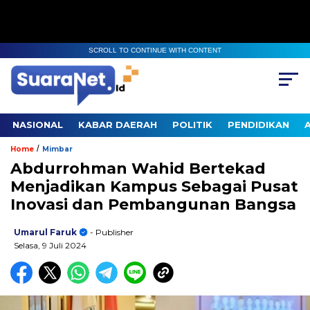
SCROLL TO CONTINUE WITH CONTENT
NASIONAL
KABAR DAERAH
POLITIK
PENDIDIKAN
/
Home
Mimbar
Abdurrohman Wahid Bertekad
Menjadikan Kampus Sebagai Pusat
Inovasi dan Pembangunan Bangsa
Umarul Faruk
- Publisher
Selasa, 9 Juli 2024