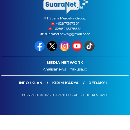
PT Suara Merdeka Group
‪+62817397301
+6288268178854
suaranetnews@gmail.com
MEDIA NETWORK
Analisanews
Yakusa.id
INFO IKLAN
KIRIM KARYA
REDAKSI
COPYRIGHT © 2026 SUARANET.ID - ALL RIGHTS RESERVED