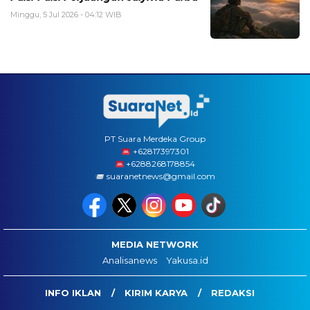
Minggu, 5 Jul 2026 - 04:12 WIB
PT Suara Merdeka Group
‪+62817397301
+6288268178854
suaranetnews@gmail.com
MEDIA NETWORK
Analisanews
Yakusa.id
INFO IKLAN
KIRIM KARYA
REDAKSI