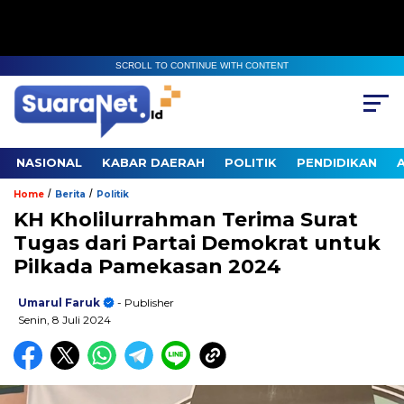
SCROLL TO CONTINUE WITH CONTENT
NASIONAL
KABAR DAERAH
POLITIK
PENDIDIKAN
/
/
Home
Berita
Politik
KH Kholilurrahman Terima Surat
Tugas dari Partai Demokrat untuk
Pilkada Pamekasan 2024
Umarul Faruk
- Publisher
Senin, 8 Juli 2024