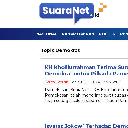
NASIONAL
KABAR DAERAH
POLITIK
PEN
Topik
Demokrat
KH Kholilurrahman Terima Sura
Demokrat untuk Pilkada Pam
Berita
|
Politik
| Senin, 8 Juli 2024 - 15:07 WIB
Pamekasan, SuaraNet – KH Kholilurrahma
Pamekasan, telah menerima surat tugas 
maju sebagai calon bupati di Pilkada Pa
Isyarat Jokowi Terhadap Demo