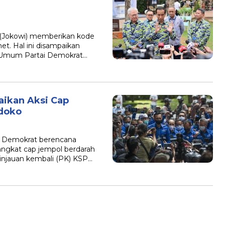
 (Jokowi) memberikan kode
t. Hal ini disampaikan
 Umum Partai Demokrat…
ikan Aksi Cap
doko
ai Demokrat berencana
angkat cap jempol berdarah
injauan kembali (PK) KSP…