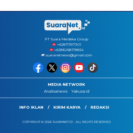
PT Suara Merdeka Group
‪+62817397301
+6288268178854
suaranetnews@gmail.com
MEDIA NETWORK
Analisanews
Yakusa.id
INFO IKLAN
KIRIM KARYA
REDAKSI
COPYRIGHT © 2026 SUARANET.ID - ALL RIGHTS RESERVED