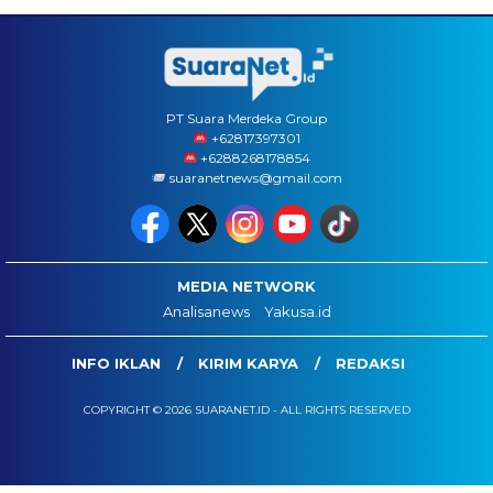
PT Suara Merdeka Group
‪+62817397301
+6288268178854
suaranetnews@gmail.com
MEDIA NETWORK
Analisanews
Yakusa.id
INFO IKLAN
KIRIM KARYA
REDAKSI
COPYRIGHT © 2026 SUARANET.ID - ALL RIGHTS RESERVED