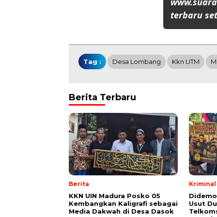
www.suaran
terbaru set
Tag :
Desa Lombang
Kkn UTM
M
Berita Terbaru
Berita
Kriminal
KKN UIN Madura Posko 05
Didemo
Kembangkan Kaligrafi sebagai
Usut Du
Media Dakwah di Desa Dasok
Telkoms