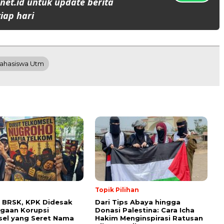
et.id untuk update berita
iap hari
ahasiswa Utm
Topik Pilihan
 BRSK, KPK Didesak
Dari Tips Abaya hingga
gaan Korupsi
Donasi Palestina: Cara Icha
el yang Seret Nama
Hakim Menginspirasi Ratusan