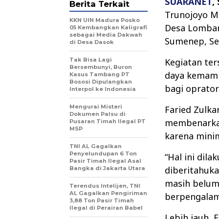
SUARANET
,
Berita Terkait
Trunojoyo M
KKN UIN Madura Posko
Desa Lomban
05 Kembangkan Kaligrafi
sebagai Media Dakwah
Sumenep, Sel
di Desa Dasok
Tak Bisa Lagi
Kegiatan te
Bersembunyi, Buron
daya kemamp
Kasus Tambang PT
Bososi Dipulangkan
bagi oprator
Interpol ke Indonesia
Mengurai Misteri
Faried Zulka
Dokumen Palsu di
membenarkan 
Pusaran Timah Ilegal PT
MSP
karena mini
TNI AL Gagalkan
Penyelundupan 6 Ton
“Hal ini dil
Pasir Timah Ilegal Asal
diberitahuk
Bangka di Jakarta Utara
masih belum
Terendus Intelijen, TNI
AL Gagalkan Pengiriman
berpengalama
3,88 Ton Pasir Timah
Ilegal di Perairan Babel
Lebih jauh,