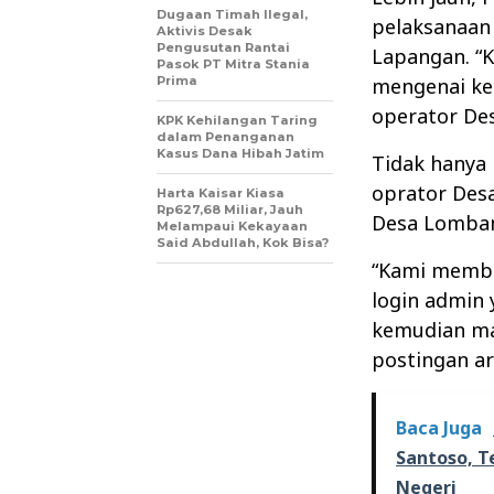
Dugaan Timah Ilegal,
pelaksanaan 
Aktivis Desak
Pengusutan Rantai
Lapangan. “
Pasok PT Mitra Stania
Prima
mengenai ken
operator De
KPK Kehilangan Taring
dalam Penanganan
Kasus Dana Hibah Jatim
Tidak hanya 
oprator Desa
Harta Kaisar Kiasa
Rp627,68 Miliar, Jauh
Desa Lomba
Melampaui Kekayaan
Said Abdullah, Kok Bisa?
“Kami membu
login admin 
kemudian ma
postingan art
Baca Juga
Santoso, T
Negeri