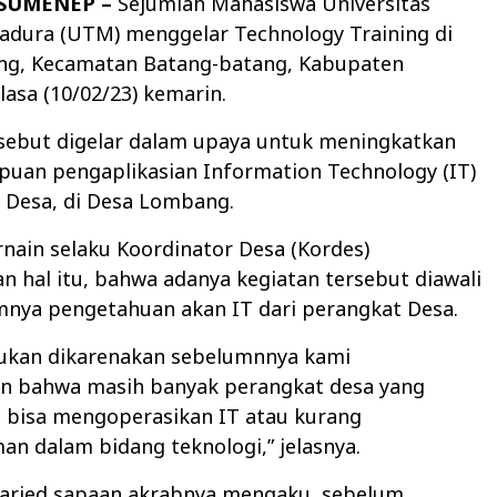
 SUMENEP –
Sejumlah Mahasiswa Universitas
adura (UTM) menggelar Technology Training di
g, Kecamatan Batang-batang, Kabupaten
asa (10/02/23) kemarin.
rsebut digelar dalam upaya untuk meningkatkan
uan pengaplikasian Information Technology (IT)
 Desa, di Desa Lombang.
rnain selaku Koordinator Desa (Kordes)
hal itu, bahwa adanya kegiatan tersebut diawali
mnya pengetahuan akan IT dari perangkat Desa.
akukan dikarenakan sebelumnnya kami
an bahwa masih banyak perangkat desa yang
 bisa mengoperasikan IT atau kurang
n dalam bidang teknologi,” jelasnya.
 Faried sapaan akrabnya mengaku, sebelum