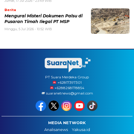
Jumat, 17 Jul 2026 - 23:49 WIB
Berita
Mengurai Misteri Dokumen Palsu di
Pusaran Timah Ilegal PT MSP
Minggu, 5 Jul 2026 - 10:52 WIB
PT Suara Merdeka Group
‪+62817397301
+6288268178854
suaranetnews@gmail.com
MEDIA NETWORK
Analisanews
Yakusa.id