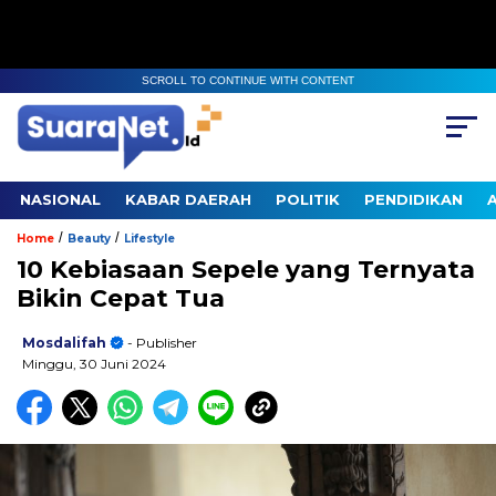
SCROLL TO CONTINUE WITH CONTENT
NASIONAL
KABAR DAERAH
POLITIK
PENDIDIKAN
/
/
Home
Beauty
Lifestyle
10 Kebiasaan Sepele yang Ternyata
Bikin Cepat Tua
Mosdalifah
- Publisher
Minggu, 30 Juni 2024