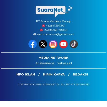
PT Suara Merdeka Group
‪+62817397301
+6288268178854
suaranetnews@gmail.com
MEDIA NETWORK
Analisanews
Yakusa.id
INFO IKLAN
KIRIM KARYA
REDAKSI
COPYRIGHT © 2026 SUARANET.ID - ALL RIGHTS RESERVED