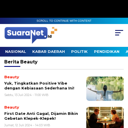
SCROLL TO CONTINUE WITH CONTENT
NASIONAL
KABAR DAERAH
POLITIK
PENDIDIKAN
Berita
Beauty
Beauty
Yuk, Tingkatkan Positive Vibe
dengan Kebiasaan Sederhana Ini!
Sabtu, 13 Juli 2024 - 11:00 WIB
Beauty
First Date Anti Gagal, Dijamin Bikin
Gebetan Klepek-Klepek!
Jumat, 12 Juli 2024 - 14:03 WIB