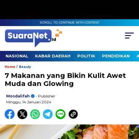
SCROLL TO CONTINUE WITH CONTENT
NASIONAL
KABAR DAERAH
POLITIK
PENDIDIKAN
/
Home
Beauty
7 Makanan yang Bikin Kulit Awet
Muda dan Glowing
Mosdalifah
- Publisher
Minggu, 14 Januari 2024