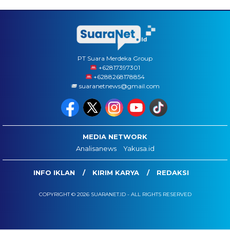
PT Suara Merdeka Group
‪+62817397301
+6288268178854
suaranetnews@gmail.com
MEDIA NETWORK
Analisanews
Yakusa.id
INFO IKLAN
KIRIM KARYA
REDAKSI
COPYRIGHT © 2026 SUARANET.ID - ALL RIGHTS RESERVED