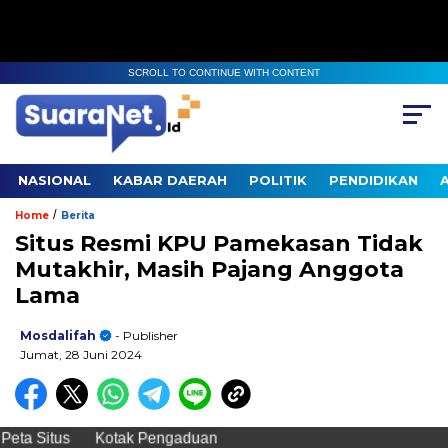
SCROLL TO CONTINUE WITH CONTENT
NASIONAL
KABAR DAERAH
POLITIK
PENDIDIKAN
/
Home
Berita
Situs Resmi KPU Pamekasan Tidak
Mutakhir, Masih Pajang Anggota
Lama
Mosdalifah
- Publisher
Jumat, 28 Juni 2024